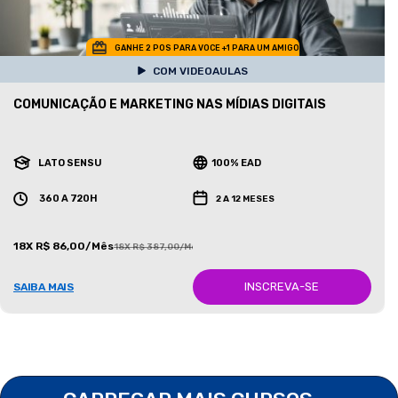
GANHE 2 POS PARA VOCE +1 PARA UM AMIGO
COM VIDEOAULAS
COMUNICAÇÃO E MARKETING NAS MÍDIAS DIGITAIS
LATO SENSU
100% EAD
360 A 720H
2 A 12 MESES
18X R$ 86,00/Mês
18X R$ 387,00/Mês
INSCREVA-SE
SAIBA MAIS