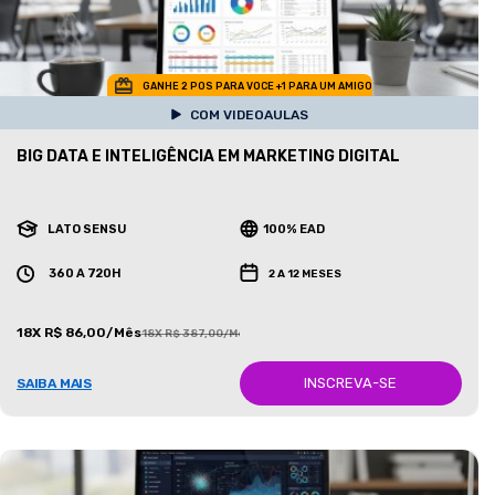
GANHE 2 POS PARA VOCE +1 PARA UM AMIGO
COM VIDEOAULAS
BIG DATA E INTELIGÊNCIA EM MARKETING DIGITAL
LATO SENSU
100% EAD
360 A 720H
2 A 12 MESES
18X R$ 86,00/Mês
18X R$ 387,00/Mês
INSCREVA-SE
SAIBA MAIS