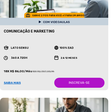
GANHE 2 POS PARA VOCE +1 PARA UM AMIGO
COM VIDEOAULAS
COMUNICAÇÃO E MARKETING
LATO SENSU
100% EAD
360 A 720H
2 A 12 MESES
18X R$ 86,00/Mês
18X R$ 387,00/Mês
INSCREVA-SE
SAIBA MAIS