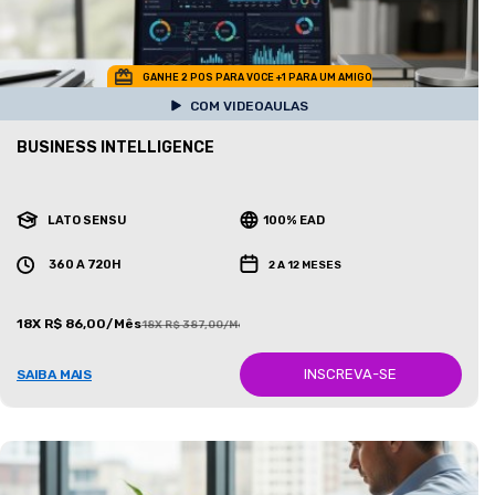
GANHE 2 POS PARA VOCE +1 PARA UM AMIGO
COM VIDEOAULAS
BUSINESS INTELLIGENCE
LATO SENSU
100% EAD
360 A 720H
2 A 12 MESES
18X R$ 86,00/Mês
18X R$ 387,00/Mês
INSCREVA-SE
SAIBA MAIS