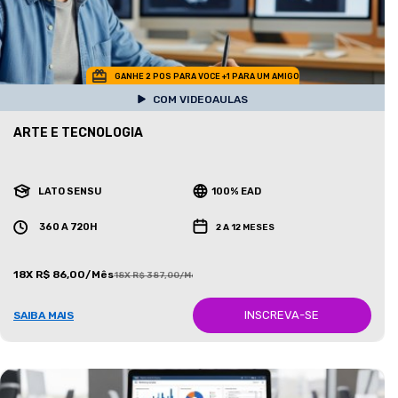
GANHE 2 POS PARA VOCE +1 PARA UM AMIGO
COM VIDEOAULAS
ARTE E TECNOLOGIA
LATO SENSU
100% EAD
360 A 720H
2 A 12 MESES
18X R$ 86,00/Mês
18X R$ 387,00/Mês
INSCREVA-SE
SAIBA MAIS