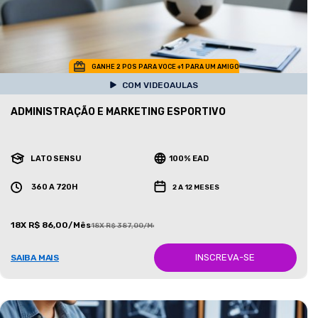
GANHE 2 POS PARA VOCE +1 PARA UM AMIGO
COM VIDEOAULAS
ADMINISTRAÇÃO E MARKETING ESPORTIVO
LATO SENSU
100% EAD
360 A 720H
2 A 12 MESES
18X R$ 86,00/Mês
18X R$ 387,00/Mês
INSCREVA-SE
SAIBA MAIS