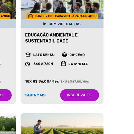
M AMIGO
GANHE 2 POS PARA VOCE +1 PARA UM AMIGO
COM VIDEOAULAS
EDUCAÇÃO AMBIENTAL E
SUSTENTABILIDADE
LATO SENSU
100% EAD
360 A 720H
S
2 A 12 MESES
18X R$ 86,00/Mês
s
18X R$ 387,00/Mês
-SE
INSCREVA-SE
SAIBA MAIS