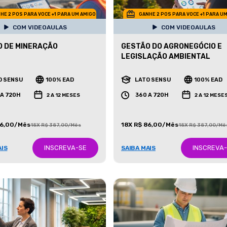
HE 2 POS PARA VOCE +1 PARA UM AMIGO
GANHE 2 POS PARA VOCE +1 PARA U
COM VIDEOAULAS
COM VIDEOAULAS
 DE MINERAÇÃO
GESTÃO DO AGRONEGÓCIO E
LEGISLAÇÃO AMBIENTAL
O SENSU
100% EAD
LATO SENSU
100% EAD
 A 720H
360 A 720H
2 A 12 MESES
2 A 12 MESE
86,00/Mês
18X R$ 86,00/Mês
18X R$ 387,00/Mês
18X R$ 387,00/Mê
INSCREVA-SE
INSCREVA
AIS
SAIBA MAIS