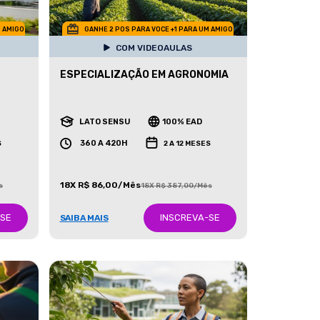
M AMIGO
GANHE 2 POS PARA VOCE +1 PARA UM AMIGO
COM VIDEOAULAS
ESPECIALIZAÇÃO EM AGRONOMIA
LATO SENSU
100% EAD
360 A 420H
S
2 A 12 MESES
18X R$ 86,00/Mês
s
18X R$ 387,00/Mês
-SE
INSCREVA-SE
SAIBA MAIS