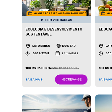
GANHE 2 POS PARA VOCE +1 PARA UM AMIGO
GAN
COM VIDEOAULAS
ECOLOGIA E DESENVOLVIMENTO
EDUCA
SUSTENTÁVEL
LATO SENSU
100% EAD
LAT
360 A 720H
360
2 A 12 MESES
18X R$ 86,00/Mês
18X R$ 
18X R$ 387,00/Mês
INSCREVA-SE
SAIBA MAIS
SAIBA M