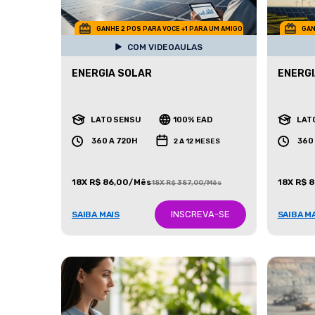
GANHE 2 POS PARA VOCE +1 PARA UM AMIGO
GAN
COM VIDEOAULAS
ENERGIA SOLAR
ENERGI
LATO SENSU
100% EAD
LAT
360 A 720H
360
2 A 12 MESES
18X R$ 86,00/Mês
18X R$ 
18X R$ 387,00/Mês
INSCREVA-SE
SAIBA MAIS
SAIBA M