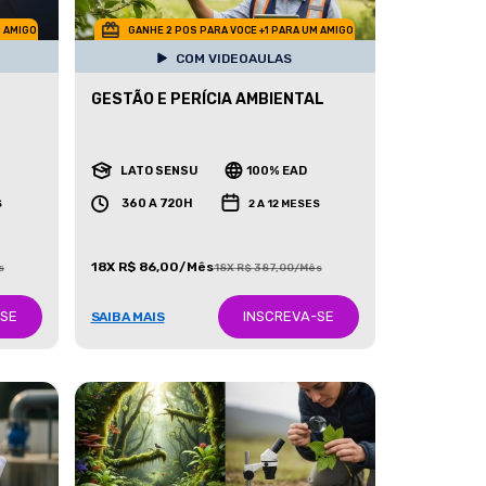
M AMIGO
GANHE 2 POS PARA VOCE +1 PARA UM AMIGO
COM VIDEOAULAS
GESTÃO E PERÍCIA AMBIENTAL
LATO SENSU
100% EAD
360 A 720H
S
2 A 12 MESES
18X R$ 86,00/Mês
s
18X R$ 387,00/Mês
-SE
INSCREVA-SE
SAIBA MAIS