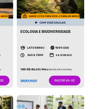
M AMIGO
GANHE 2 POS PARA VOCE +1 PARA UM AMIGO
COM VIDEOAULAS
ECOLOGIA E BIODIVERSIDADE
LATO SENSU
100% EAD
360 A 720H
S
2 A 12 MESES
18X R$ 86,00/Mês
s
18X R$ 387,00/Mês
-SE
INSCREVA-SE
SAIBA MAIS