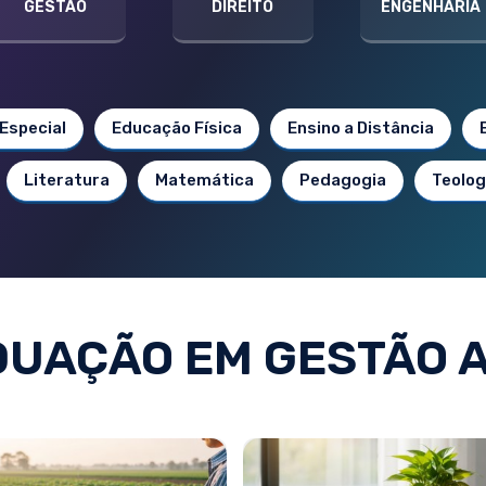
GESTÃO
DIREITO
ENGENHARIA
Especial
Educação Física
Ensino a Distância
Literatura
Matemática
Pedagogia
Teolog
UAÇÃO EM GESTÃO 