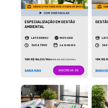
GANHE 2 POS PARA VOCE +1 PARA UM AMIGO
GAN
COM VIDEOAULAS
ESPECIALIZAÇÃO EM GESTÃO
GESTÃO
AMBIENTAL
LATO SENSU
100% EAD
LAT
360 A 720H
360
2 A 12 MESES
18X R$ 86,00/Mês
18X R$ 
18X R$ 387,00/Mês
INSCREVA-SE
SAIBA MAIS
SAIBA M