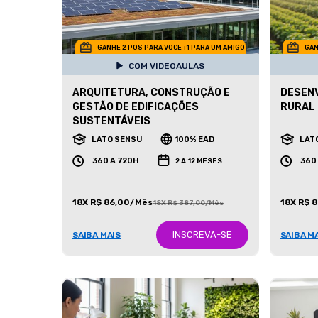
GANHE 2 POS PARA VOCE +1 PARA UM AMIGO
GAN
COM VIDEOAULAS
ARQUITETURA, CONSTRUÇÃO E
DESENV
GESTÃO DE EDIFICAÇÕES
RURAL 
SUSTENTÁVEIS
LATO SENSU
100% EAD
LAT
360 A 720H
360
2 A 12 MESES
18X R$ 86,00/Mês
18X R$ 
18X R$ 387,00/Mês
INSCREVA-SE
SAIBA MAIS
SAIBA M