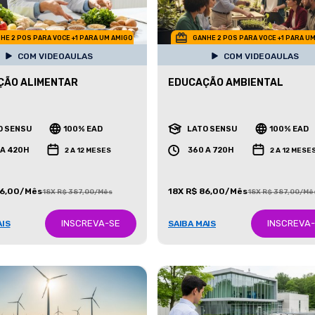
HE 2 POS PARA VOCE +1 PARA UM AMIGO
GANHE 2 POS PARA VOCE +1 PARA U
COM VIDEOAULAS
COM VIDEOAULAS
ÇÃO ALIMENTAR
EDUCAÇÃO AMBIENTAL
O SENSU
100% EAD
LATO SENSU
100% EAD
 A 420H
360 A 720H
2 A 12 MESES
2 A 12 MESE
86,00/Mês
18X R$ 86,00/Mês
18X R$ 387,00/Mês
18X R$ 387,00/Mê
INSCREVA-SE
INSCREVA
AIS
SAIBA MAIS