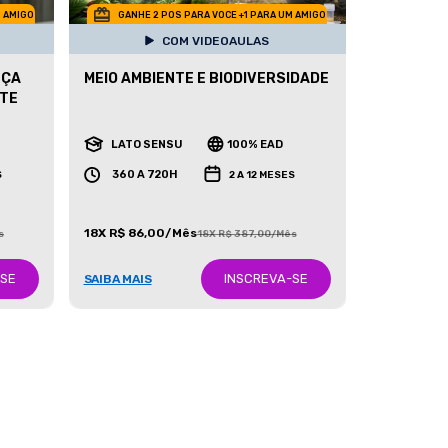
M AMIGO
GANHE 2 POS PARA VOCE +1 PARA UM AMIGO
COM VIDEOAULAS
NÇA
MEIO AMBIENTE E BIODIVERSIDADE
NTE
LATO SENSU
100% EAD
360 A 720H
S
2 A 12 MESES
18X R$ 86,00/Mês
s
18X R$ 387,00/Mês
-SE
INSCREVA-SE
SAIBA MAIS