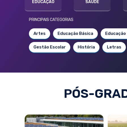
EDUCAÇÃO
SAÚDE
PRINCIPAIS CATEGORIAS
Artes
Educação Básica
Educação 
Gestão Escolar
História
Letras
PÓS-GRAD