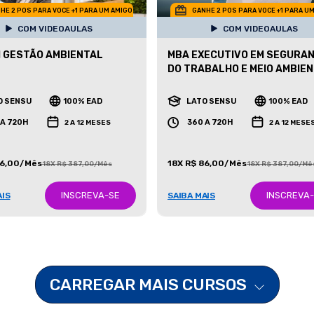
HE 2 POS PARA VOCE +1 PARA UM AMIGO
GANHE 2 POS PARA VOCE +1 PARA U
COM VIDEOAULAS
COM VIDEOAULAS
 GESTÃO AMBIENTAL
MBA EXECUTIVO EM SEGURA
DO TRABALHO E MEIO AMBIE
O SENSU
100% EAD
LATO SENSU
100% EAD
 A 720H
360 A 720H
2 A 12 MESES
2 A 12 MESE
86,00/Mês
18X R$ 86,00/Mês
18X R$ 387,00/Mês
18X R$ 387,00/Mê
INSCREVA-SE
INSCREVA
AIS
SAIBA MAIS
CARREGAR MAIS CURSOS