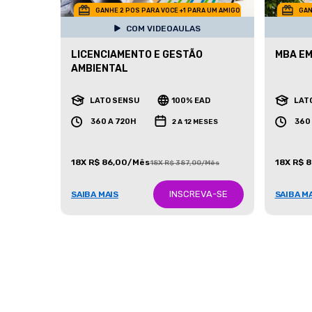
GANHE 2 POS PARA VOCE +1 PARA UM AMIGO
GAN
COM VIDEOAULAS
LICENCIAMENTO E GESTÃO
MBA EM
AMBIENTAL
LATO SENSU
100% EAD
LAT
360 A 720H
360
2 A 12 MESES
18X R$ 86,00/Mês
18X R$ 
18X R$ 387,00/Mês
INSCREVA-SE
SAIBA MAIS
SAIBA M