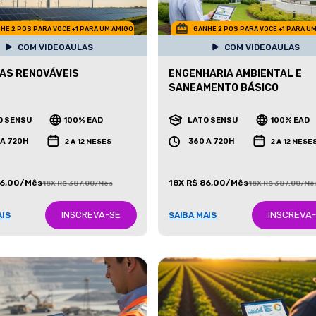
HE 2 POS PARA VOCE +1 PARA UM AMIGO
GANHE 2 POS PARA VOCE +1 PARA U
COM VIDEOAULAS
COM VIDEOAULAS
AS RENOVÁVEIS
ENGENHARIA AMBIENTAL E
SANEAMENTO BÁSICO
O SENSU
100% EAD
LATO SENSU
100% EAD
 A 720H
360 A 720H
2 A 12 MESES
2 A 12 MESE
86,00/Mês
18X R$ 86,00/Mês
18X R$ 387,00/Mês
18X R$ 387,00/Mê
INSCREVA-SE
INSCREVA
AIS
SAIBA MAIS