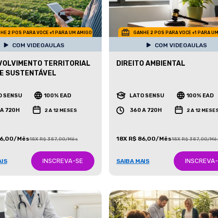
HE 2 POS PARA VOCE +1 PARA UM AMIGO
GANHE 2 POS PARA VOCE +1 PARA U
COM VIDEOAULAS
COM VIDEOAULAS
OLVIMENTO TERRITORIAL
DIREITO AMBIENTAL
E SUSTENTÁVEL
O SENSU
100% EAD
LATO SENSU
100% EAD
 A 720H
360 A 720H
2 A 12 MESES
2 A 12 MESE
86,00/Mês
18X R$ 86,00/Mês
18X R$ 387,00/Mês
18X R$ 387,00/Mê
INSCREVA-SE
INSCREVA
AIS
SAIBA MAIS