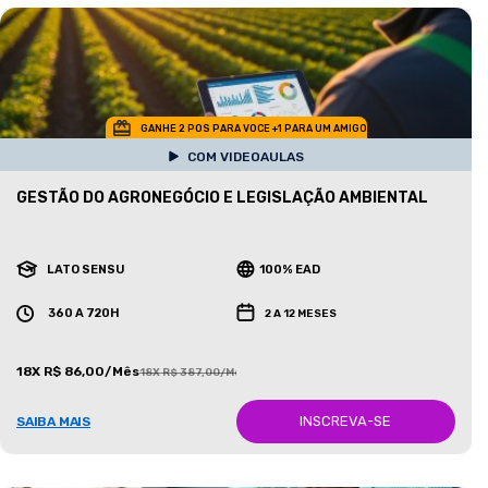
GANHE 2 POS PARA VOCE +1 PARA UM AMIGO
COM VIDEOAULAS
GESTÃO DO AGRONEGÓCIO E LEGISLAÇÃO AMBIENTAL
LATO SENSU
100% EAD
360 A 720H
2 A 12 MESES
18X R$ 86,00/Mês
18X R$ 387,00/Mês
INSCREVA-SE
SAIBA MAIS