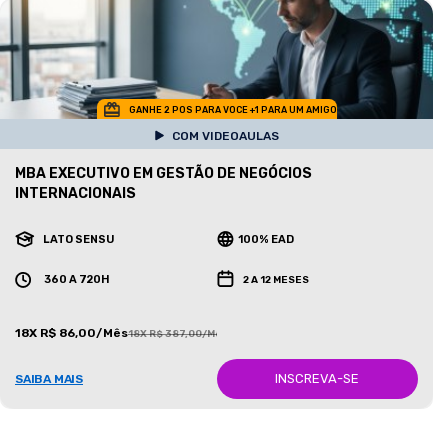
GANHE 2 POS PARA VOCE +1 PARA UM AMIGO
COM VIDEOAULAS
MBA EXECUTIVO EM GESTÃO DE NEGÓCIOS
INTERNACIONAIS
LATO SENSU
100% EAD
360 A 720H
2 A 12 MESES
18X R$ 86,00/Mês
18X R$ 387,00/Mês
INSCREVA-SE
SAIBA MAIS