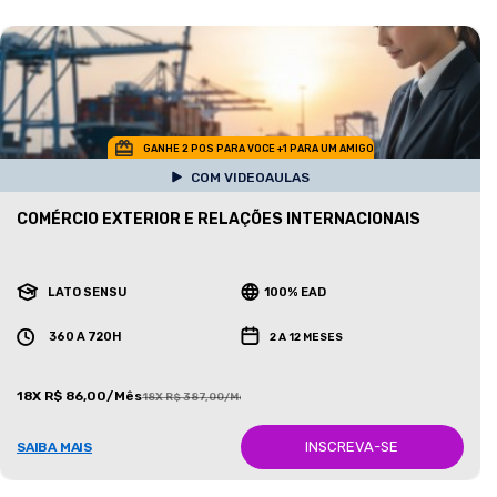
GANHE 2 POS PARA VOCE +1 PARA UM AMIGO
COM VIDEOAULAS
COMÉRCIO EXTERIOR E RELAÇÕES INTERNACIONAIS
LATO SENSU
100% EAD
360 A 720H
2 A 12 MESES
18X R$ 86,00/Mês
18X R$ 387,00/Mês
INSCREVA-SE
SAIBA MAIS