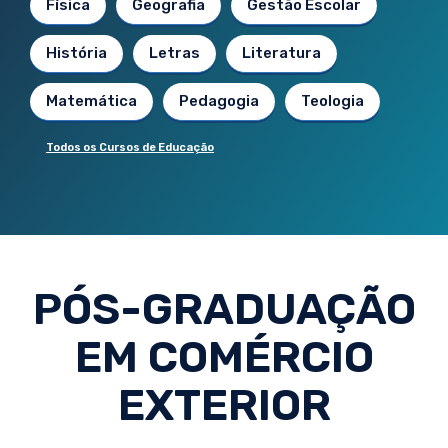
Física
Geografia
Gestão Escolar
História
Letras
Literatura
Matemática
Pedagogia
Teologia
Todos os Cursos de Educação
PÓS-GRADUAÇÃO
EM COMÉRCIO
EXTERIOR