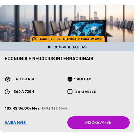
GANHE 2 POS PARA VOCE +1 PARA UM AMIGO
COM VIDEOAULAS
ECONOMIA E NEGÓCIOS INTERNACIONAIS
LATO SENSU
100% EAD
360 A 720H
2 A 12 MESES
18X R$ 86,00/Mês
18X R$ 387,00/Mês
INSCREVA-SE
SAIBA MAIS