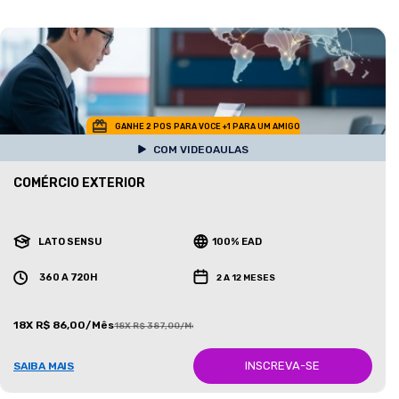
GANHE 2 POS PARA VOCE +1 PARA UM AMIGO
COM VIDEOAULAS
COMÉRCIO EXTERIOR
LATO SENSU
100% EAD
360 A 720H
2 A 12 MESES
18X R$ 86,00/Mês
18X R$ 387,00/Mês
INSCREVA-SE
SAIBA MAIS