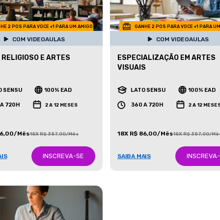
HE 2 POS PARA VOCE +1 PARA UM AMIGO
GANHE 2 POS PARA VOCE +1 PARA U
COM VIDEOAULAS
COM VIDEOAULAS
 RELIGIOSO E ARTES
ESPECIALIZAÇÃO EM ARTES
VISUAIS
O SENSU
100% EAD
LATO SENSU
100% EAD
 A 720H
360 A 720H
2 A 12 MESES
2 A 12 MESE
86,00/Mês
18X R$ 86,00/Mês
18X R$ 387,00/Mês
18X R$ 387,00/Mê
INSCREVA-SE
INSCREVA
AIS
SAIBA MAIS