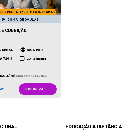
HE 2 POS PARA VOCE +1 PARA UM AMIGO
COM VIDEOAULAS
 E COGNIÇÃO
O SENSU
100% EAD
 A 720H
2 A 12 MESES
86,00/Mês
18X R$ 387,00/Mês
INSCREVA-SE
AIS
UCIONAL
EDUCAÇÃO A DISTÂNCIA