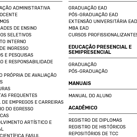
AÇÃO ADMINISTRATIVA
GRADUAÇÃO EAD
DOCENTE
PÓS-GRADUAÇÃO EAD
OMOS
EXTENSÃO UNIVERSITÁRIA EA
ADES DE ENSINO
MBA EAD
OS SELETIVOS
CURSOS PROFISSIONALIZANTE
TO INTERNO
EDUCAÇÃO PRESENCIAL E
DE INGRESSO
SEMIPRESENCIAL
S E PESQUISAS
O E RESPONSABILIDADE
GRADUAÇÃO
PÓS-GRADUAÇÃO
O PRÓPRIA DE AVALIAÇÃO
S
MANUAIS
URAS
AS FREQUENTES
MANUAL DO ALUNO
 DE EMPREGOS E CARREIRAS
ACADÊMICO
O DO EGRESSO
ECAS
REGISTRO DE DIPLOMAS
LVIMENTO ARTÍSTICO E
REGISTRO DE HISTÓRICOS
AL
REPOSITÓRIOS DE TCC
CIENTÍFICA FASUL