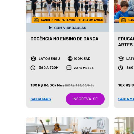
GANHE 2 POS PARA VOCE +1 PARA UM AMIGO
GAN
COM VIDEOAULAS
DOCÊNCIA NO ENSINO DE DANÇA
EDUCAÇ
ARTES
LATO SENSU
100% EAD
LAT
360 A 720H
360
2 A 12 MESES
18X R$ 86,00/Mês
18X R$ 
18X R$ 387,00/Mês
INSCREVA-SE
SAIBA MAIS
SAIBA M