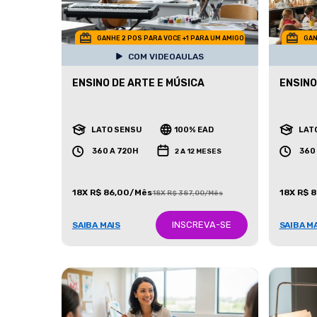
GANHE 2 POS PARA VOCE +1 PARA UM AMIGO
GAN
COM VIDEOAULAS
ENSINO DE ARTE E MÚSICA
ENSINO
LATO SENSU
100% EAD
LAT
360 A 720H
360
2 A 12 MESES
18X R$ 86,00/Mês
18X R$ 
18X R$ 387,00/Mês
INSCREVA-SE
SAIBA MAIS
SAIBA M