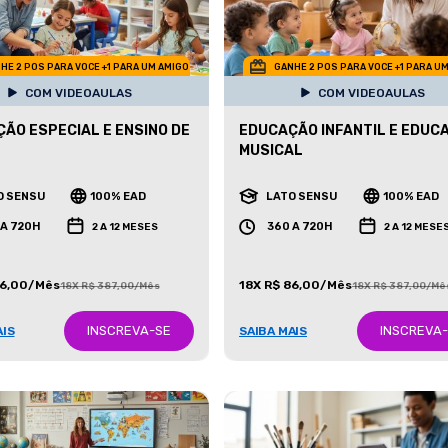
HE 2 POS PARA VOCE +1 PARA UM AMIGO
GANHE 2 POS PARA VOCE +1 PARA U
COM VIDEOAULAS
COM VIDEOAULAS
ÃO ESPECIAL E ENSINO DE
EDUCAÇÃO INFANTIL E EDUC
MUSICAL
O SENSU
100% EAD
LATO SENSU
100% EAD
 A 720H
360 A 720H
2 A 12 MESES
2 A 12 MESE
86,00/Mês
18X R$ 86,00/Mês
18X R$ 387,00/Mês
18X R$ 387,00/Mê
INSCREVA-SE
INSCREVA
AIS
SAIBA MAIS