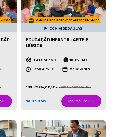
M AMIGO
GANHE 2 POS PARA VOCE +1 PARA UM AMIGO
COM VIDEOAULAS
AÇÃO
EDUCAÇÃO INFANTIL: ARTE E
MÚSICA
LATO SENSU
100% EAD
360 A 720H
S
2 A 12 MESES
18X R$ 86,00/Mês
s
18X R$ 387,00/Mês
-SE
INSCREVA-SE
SAIBA MAIS