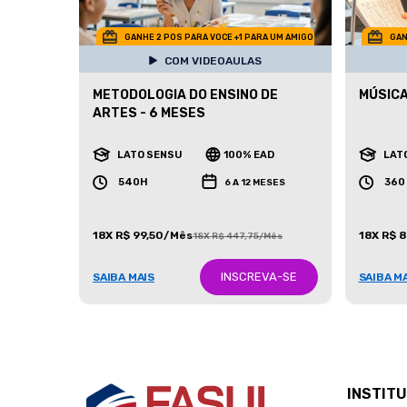
GANHE 2 POS PARA VOCE +1 PARA UM AMIGO
GAN
COM VIDEOAULAS
METODOLOGIA DO ENSINO DE
MÚSICA
ARTES - 6 MESES
LATO SENSU
100% EAD
LAT
540H
360
6 A 12 MESES
18X R$ 99,50/Mês
18X R$ 
18X R$ 447,75/Mês
INSCREVA-SE
SAIBA MAIS
SAIBA M
INSTIT