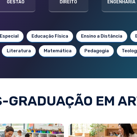
GESTÃO
DIREITO
ENGENHARIA
Especial
Educação Física
Ensino a Distância
Literatura
Matemática
Pedagogia
Teolog
S-GRADUAÇÃO EM AR