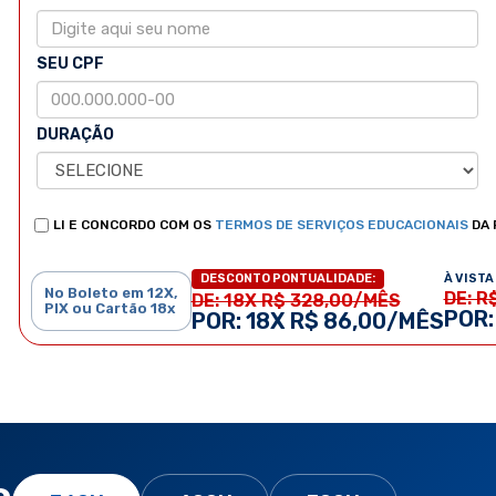
SEU CPF
DURAÇÃO
LI E CONCORDO COM OS
TERMOS DE SERVIÇOS EDUCACIONAIS
DA 
À VISTA 
DESCONTO PONTUALIDADE:
No Boleto em 12X,
DE: R
DE: 18X R$ 328,00/MÊS
PIX ou Cartão 18x
POR:
POR: 18X R$ 86,00/MÊS