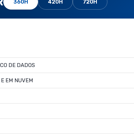
R
360H
420H
720H
NCO DE DADOS
 E EM NUVEM