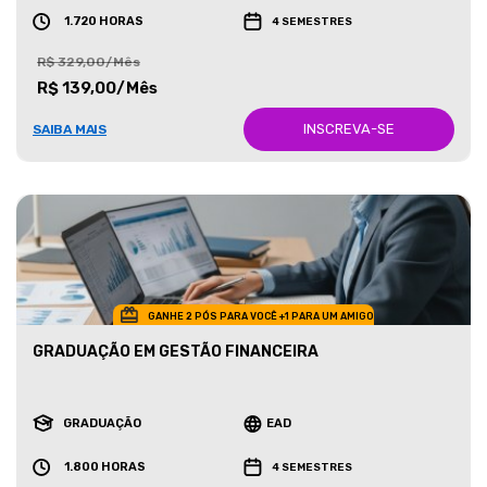
1.720 HORAS
4 SEMESTRES
R$ 329,00/Mês
R$ 139,00/Mês
INSCREVA-SE
SAIBA MAIS
GANHE 2 PÓS PARA VOCÊ +1 PARA UM AMIGO
GRADUAÇÃO EM GESTÃO FINANCEIRA
GRADUAÇÃO
EAD
1.800 HORAS
4 SEMESTRES