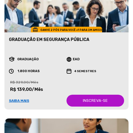
GANHE 2 PÓS PARA VOCÊ +1 PARA UM AMIGO
GRADUAÇÃO EM SEGURANÇA PÚBLICA
GRADUAÇÃO
EAD
1.800 HORAS
4 SEMESTRES
R$ 329,00/Mês
R$ 139,00/Mês
INSCREVA-SE
SAIBA MAIS