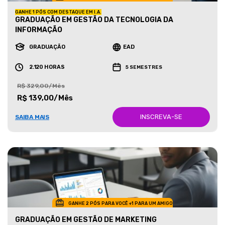
GANHE 1 PÓS COM DESTAQUE EM I.A.
GRADUAÇÃO EM GESTÃO DA TECNOLOGIA DA
INFORMAÇÃO
GRADUAÇÃO
EAD
2.120 HORAS
5 SEMESTRES
R$ 329,00/Mês
R$ 139,00/Mês
INSCREVA-SE
SAIBA MAIS
GANHE 2 PÓS PARA VOCÊ +1 PARA UM AMIGO
GRADUAÇÃO EM GESTÃO DE MARKETING