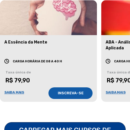
A Essência da Mente
ABA - Anál
Aplicada
CARGA HORÁRIA DE 08 A 40 H
CARGA HO
Taxa única de
Taxa única 
R$ 79,90
R$ 79,9
SAIBA MAIS
SAIBA MAIS
INSCREVA-SE
CARREGAR MAIS CURSOS DE