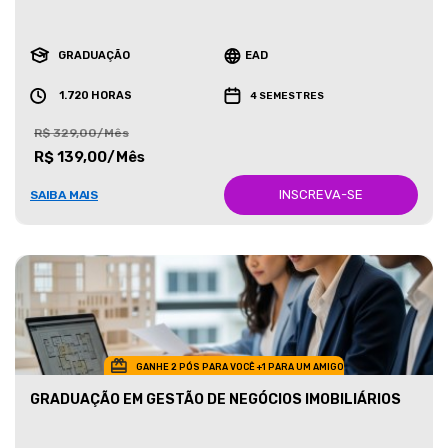
GRADUAÇÃO
EAD
1.720 HORAS
4 SEMESTRES
R$ 329,00/Mês
R$ 139,00/Mês
INSCREVA-SE
SAIBA MAIS
GANHE 2 PÓS PARA VOCÊ +1 PARA UM AMIGO
GRADUAÇÃO EM GESTÃO DE NEGÓCIOS IMOBILIÁRIOS