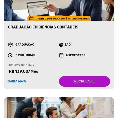
GANHE 2 PÓS PARA VOCÊ +1 PARA UM AMIGO
GRADUAÇÃO EM CIÊNCIAS CONTÁBEIS
GRADUAÇÃO
EAD
3.200 HORAS
8 SEMESTRES
R$ 329,00/Mês
R$ 139,00/Mês
INSCREVA-SE
SAIBA MAIS