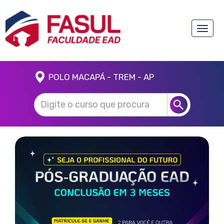
Toggle
naviga
POLO MACAPÁ - TREM - AP
Anterior
Próx