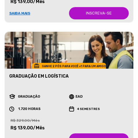
R$ 139,00/Mês
INSCREVA-SE
SAIBA MAIS
GANHE 2 PÓS PARA VOCÊ +1 PARA UM AMIGO
GRADUAÇÃO EM LOGÍSTICA
GRADUAÇÃO
EAD
1.720 HORAS
4 SEMESTRES
R$ 329,00/Mês
R$ 139,00/Mês