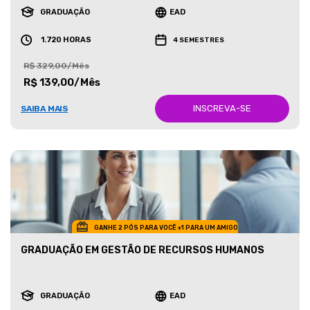
GRADUAÇÃO
EAD
1.720 HORAS
4 SEMESTRES
R$ 329,00/Mês
R$ 139,00/Mês
INSCREVA-SE
SAIBA MAIS
GANHE 2 PÓS PARA VOCÊ +1 PARA UM AMIGO
GRADUAÇÃO EM GESTÃO DE RECURSOS HUMANOS
GRADUAÇÃO
EAD