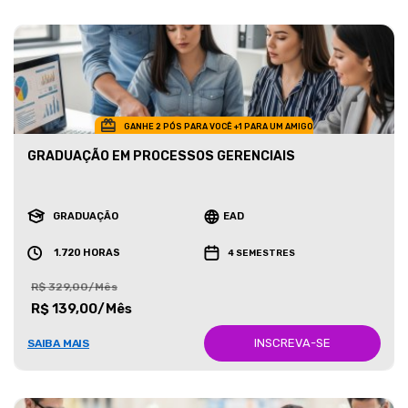
GANHE 2 PÓS PARA VOCÊ +1 PARA UM AMIGO
GRADUAÇÃO EM PROCESSOS GERENCIAIS
GRADUAÇÃO
EAD
1.720 HORAS
4 SEMESTRES
R$ 329,00/Mês
R$ 139,00/Mês
INSCREVA-SE
SAIBA MAIS