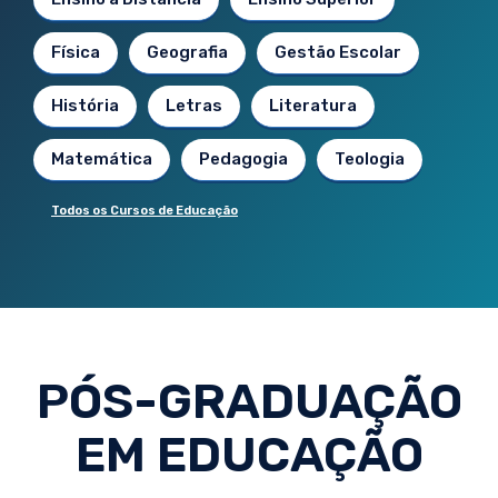
Física
Geografia
Gestão Escolar
História
Letras
Literatura
Matemática
Pedagogia
Teologia
Todos os Cursos de Educação
PÓS-GRADUAÇÃO
EM EDUCAÇÃO