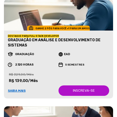
GANHE 2 PÓS PARA VOCÊ +1 PARA UM AMIGO
DESTAQUE PARA FULL STACK DEVELOPER
GRADUAÇÃO EM ANÁLISE E DESENVOLVIMENTO DE
SISTEMAS
GRADUAÇÃO
EAD
2.120 HORAS
5 SEMESTRES
R$ 329,00/Mês
R$ 139,00/Mês
INSCREVA-SE
SAIBA MAIS