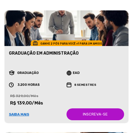
GANHE 2 PÓS PARA VOCÊ +1 PARA UM AMIGO
GRADUAÇÃO EM ADMINISTRAÇÃO
GRADUAÇÃO
EAD
3.200 HORAS
8 SEMESTRES
R$ 329,00/Mês
R$ 139,00/Mês
INSCREVA-SE
SAIBA MAIS