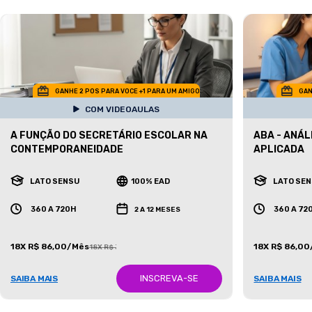
GANHE 2 POS PARA VOCE +1 PARA UM AMIGO
GAN
COM VIDEOAULAS
A FUNÇÃO DO SECRETÁRIO ESCOLAR NA
ABA - ANÁ
CONTEMPORANEIDADE
APLICADA
LATO SENSU
100% EAD
LATO SE
360 A 720H
360 A 72
2 A 12 MESES
18X R$ 86,00/Mês
18X R$ 86,0
18X R$ 387,00/Mês
INSCREVA-SE
SAIBA MAIS
SAIBA MAIS