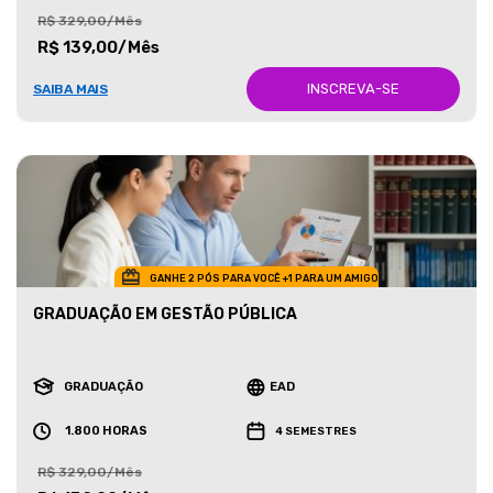
R$ 329,00/Mês
R$ 139,00/Mês
INSCREVA-SE
SAIBA MAIS
GANHE 2 PÓS PARA VOCÊ +1 PARA UM AMIGO
GRADUAÇÃO EM GESTÃO PÚBLICA
GRADUAÇÃO
EAD
1.800 HORAS
4 SEMESTRES
R$ 329,00/Mês